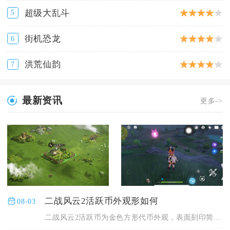
超级大乱斗
5
街机恐龙
6
洪荒仙韵
7
最新资讯
更多->
二战风云2活跃币外观形如何
08-03
二战风云2活跃币为金色方形代币外观，表面刻印简约军备纹路，在...