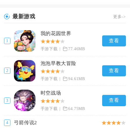
最新游戏
更多->
我的花园世界
查看
1
手游下载
77.46MB
泡泡早教大冒险
查看
2
手游下载
94.61MB
时空战场
查看
3
手游下载
64.75MB
弓箭传说2
4