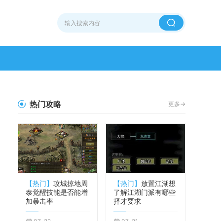
热门攻略
更多->
【热门】
攻城掠地周
【热门】
放置江湖想
泰觉醒技能是否能增
了解江湖门派有哪些
加暴击率
择才要求