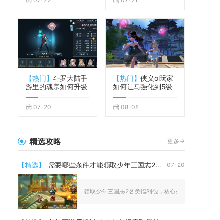
07-22
07-21
【热门】
斗罗大陆手
【热门】
侠义ol玩家
游里的魂宗如何升级
如何让马强化到5级
07-20
08-08
精选攻略
更多->
【精选】
需要哪些条件才能领取少年三国志2福利包
07-20
领取少年三国志2各类福利包，核心分为账号基础准入、