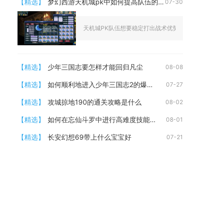
【精选】
梦幻西游天机城pk中如何提高队伍的配合度
07-30
天机城PK队伍想要稳定打出战术优势、大幅提升整体配
【精选】
少年三国志要怎样才能回归凡尘
08-08
【精选】
如何顺利地进入少年三国志2的爆满区
07-27
【精选】
攻城掠地190的通关攻略是什么
08-02
【精选】
如何在忘仙斗罗中进行高难度技能连招
08-01
【精选】
长安幻想69带上什么宝宝好
07-21