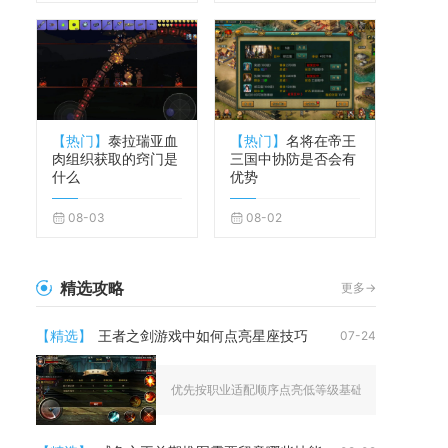
【热门】
泰拉瑞亚血
【热门】
名将在帝王
肉组织获取的窍门是
三国中协防是否会有
什么
优势
08-03
08-02
精选攻略
更多->
【精选】
王者之剑游戏中如何点亮星座技巧
07-24
优先按职业适配顺序点亮低等级基础星座，循环分散升