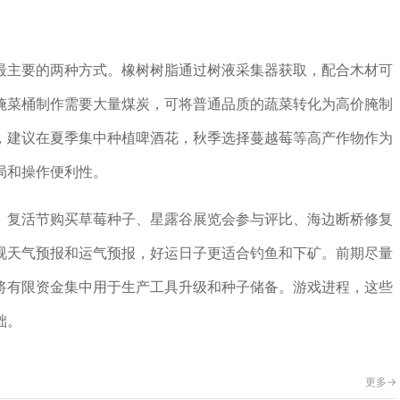
最主要的两种方式。橡树树脂通过树液采集器获取，配合木材可
腌菜桶制作需要大量煤炭，可将普通品质的蔬菜转化为高价腌制
，建议在夏季集中种植啤酒花，秋季选择蔓越莓等高产作物作为
局和操作便利性。
。复活节购买草莓种子、星露谷展览会参与评比、海边断桥修复
视天气预报和运气预报，好运日子更适合钓鱼和下矿。前期尽量
将有限资金集中用于生产工具升级和种子储备。游戏进程，这些
础。
更多->