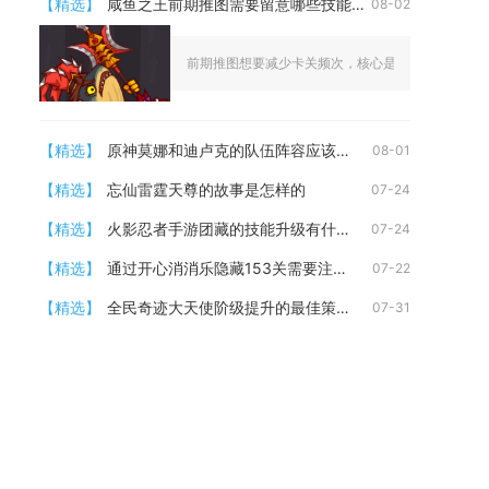
【精选】
咸鱼之王前期推图需要留意哪些技能发动时机
08-02
前期推图想要减少卡关频次，核心是把控控制武将、增
【精选】
原神莫娜和迪卢克的队伍阵容应该如何配置
08-01
【精选】
忘仙雷霆天尊的故事是怎样的
07-24
【精选】
火影忍者手游团藏的技能升级有什么要注意的
07-24
【精选】
通过开心消消乐隐藏153关需要注意什么
07-22
【精选】
全民奇迹大天使阶级提升的最佳策略是什么
07-31