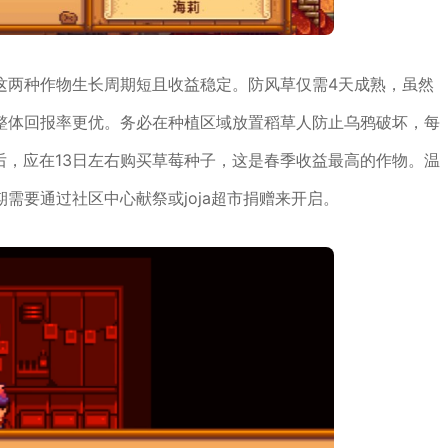
这两种作物生长周期短且收益稳定。防风草仅需4天成熟，虽然
整体回报率更优。务必在种植区域放置稻草人防止乌鸦破坏，每
后，应在13日左右购买草莓种子，这是春季收益最高的作物。温
需要通过社区中心献祭或joja超市捐赠来开启。