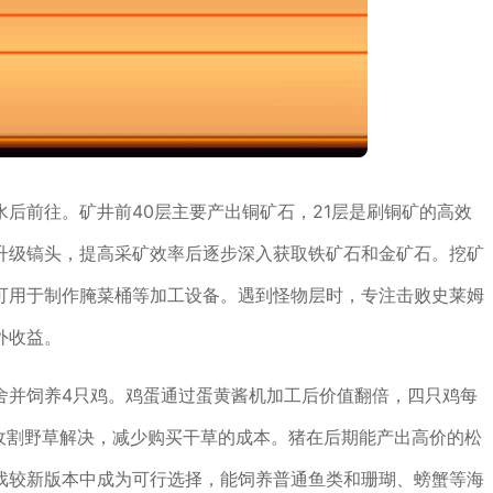
后前往。矿井前40层主要产出铜矿石，21层是刷铜矿的高效
升级镐头，提高采矿效率后逐步深入获取铁矿石和金矿石。挖矿
可用于制作腌菜桶等加工设备。遇到怪物层时，专注击败史莱姆
外收益。
舍并饲养4只鸡。鸡蛋通过蛋黄酱机加工后价值翻倍，四只鸡每
收割野草解决，减少购买干草的成本。猪在后期能产出高价的松
戏较新版本中成为可行选择，能饲养普通鱼类和珊瑚、螃蟹等海