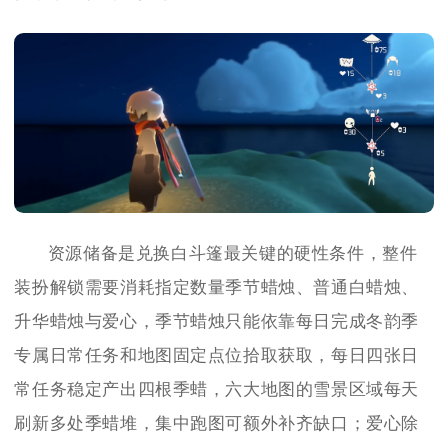
资源储备是兑换白斗篷最关键的硬性条件，整件
装扮解锁需要消耗指定数量季节蜡烛、普通白蜡烛、
升华蜡烛与爱心，季节蜡烛只能依靠每日完成冬韵季
专属日常任务和地图固定点位拾取获取，每日四张日
常任务稳定产出四根季蜡，六大地图的雪景区域每天
刷新多处季蜡堆，集中跑图可额外补齐缺口；爱心除