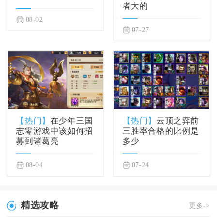
者大的
08-02
07-27
【热门】
在少年三国
【热门】
云顶之弈前
志零游戏中该如何招
三胜率合格的比例是
募到诸葛亮
多少
08-04
07-24
精选攻略
更多->