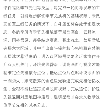
结伴追忆季节先祖等类型，每完成一轮向导发布的主
线任务，就能逐步解锁季节兑换树的基础权限，未做
完前置主线任务的情况下，白斗篷图标会处于锁定状
态。冬韵季所有季节先祖散落于晨岛高台、云野冰
洞、雨林雪原、霞谷结冰赛道、暮土冻土、禁阁雪域
夹层六大区域，其中产出白斗篷的核心先祖藏在禁阁
四层冰封悬浮岛屿，进入该区域需要两名玩家协作开
启双人机关门，环境光线昏暗，调高画面可视度才能
精准定位先祖骸骨点位，抵达点位后点燃环绕冰面的
一圈烛火，跟随散落的金色星光轨迹完成先祖记忆收
集，全程不能让追踪光点脱离视野，完成追忆并护送
先祖返回对应地图神庙后，遇境星盘才会永久收录这
位季节先祖的兑换分支。