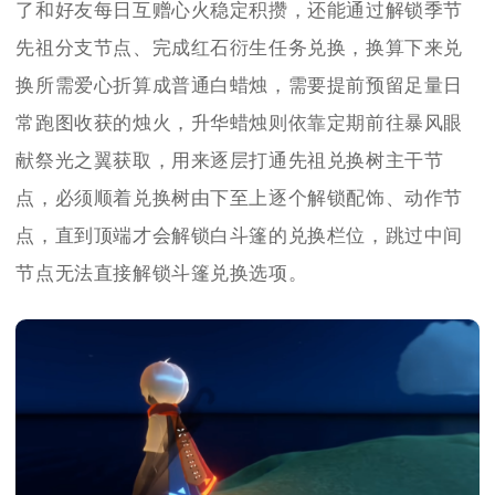
了和好友每日互赠心火稳定积攒，还能通过解锁季节
先祖分支节点、完成红石衍生任务兑换，换算下来兑
换所需爱心折算成普通白蜡烛，需要提前预留足量日
常跑图收获的烛火，升华蜡烛则依靠定期前往暴风眼
献祭光之翼获取，用来逐层打通先祖兑换树主干节
点，必须顺着兑换树由下至上逐个解锁配饰、动作节
点，直到顶端才会解锁白斗篷的兑换栏位，跳过中间
节点无法直接解锁斗篷兑换选项。