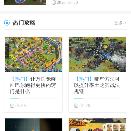
2026-07-30
热门攻略
更多->
【热门】
让万国觉醒
【热门】
哪些方法可
拜巴尔跑得更快的窍
以提升率土之滨战法
门是什么
规避
08-05
07-26