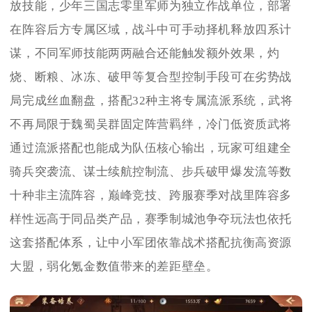
放技能，少年三国志零里军师为独立作战单位，部署
在阵容后方专属区域，战斗中可手动择机释放四系计
谋，不同军师技能两两融合还能触发额外效果，灼
烧、断粮、冰冻、破甲等复合型控制手段可在劣势战
局完成丝血翻盘，搭配32种主将专属流派系统，武将
不再局限于魏蜀吴群固定阵营羁绊，冷门低资质武将
通过流派搭配也能成为队伍核心输出，玩家可组建全
骑兵突袭流、谋士续航控制流、步兵破甲爆发流等数
十种非主流阵容，巅峰竞技、跨服赛季对战里阵容多
样性远高于同品类产品，赛季制城池争夺玩法也依托
这套搭配体系，让中小军团依靠战术搭配抗衡高资源
大盟，弱化氪金数值带来的差距壁垒。