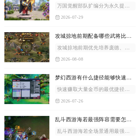
万国觉醒部队扩编分为永久提升单队带兵上限、解锁多支出征队列、...
2026-07-29
攻城掠地前期配备哪些武将比较合适
攻城掠地前期优先培养庞德、徐晃、夏侯惇这套阵容，兼顾推图、国...
2026-08-08
梦幻西游有什么捷径能够快速赚取大量金币
快速赚取大量金币的最优捷径为标准化日常任务流水线、限时玩法套...
2026-07-26
乱斗西游海若最强阵容需要怎样的搭配
乱斗西游海若全场景通用最强阵容为地藏菩萨、金角大王搭配突袭位...