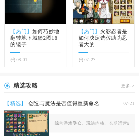
【热门】
如何巧妙地
【热门】
火影忍者是
翻转地下城堡2图18
如何决定选佐助为忍
的镜子
者大的
08-01
07-27
精选攻略
更多->
【精选】
创造与魔法是否值得重新命名
07-21
综合游戏受众、玩法内核、长期运营成本等