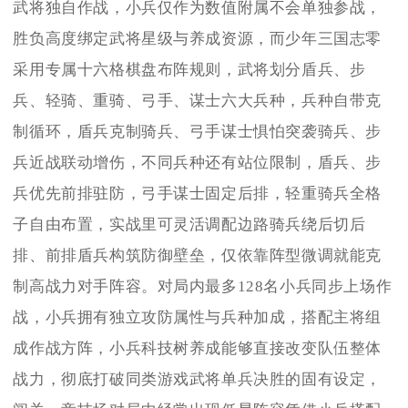
武将独自作战，小兵仅作为数值附属不会单独参战，
胜负高度绑定武将星级与养成资源，而少年三国志零
采用专属十六格棋盘布阵规则，武将划分盾兵、步
兵、轻骑、重骑、弓手、谋士六大兵种，兵种自带克
制循环，盾兵克制骑兵、弓手谋士惧怕突袭骑兵、步
兵近战联动增伤，不同兵种还有站位限制，盾兵、步
兵优先前排驻防，弓手谋士固定后排，轻重骑兵全格
子自由布置，实战里可灵活调配边路骑兵绕后切后
排、前排盾兵构筑防御壁垒，仅依靠阵型微调就能克
制高战力对手阵容。对局内最多128名小兵同步上场作
战，小兵拥有独立攻防属性与兵种加成，搭配主将组
成作战方阵，小兵科技树养成能够直接改变队伍整体
战力，彻底打破同类游戏武将单兵决胜的固有设定，