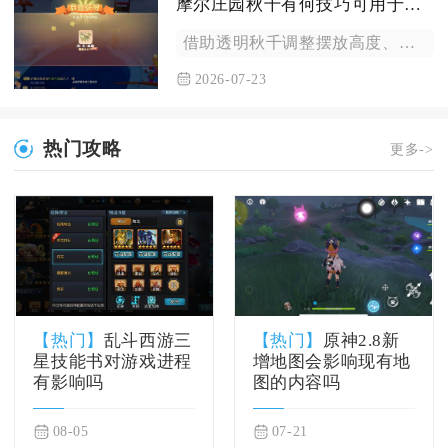
摩尔庄园秋千有何技巧可用于攀爬到玻璃上
借助透明秋千调整摆放高度、把控荡秋千的位移节奏，搭配摇杆持续...
2026-07-23
热门攻略
更多->
【热门】
乱斗西游三
【热门】
原神2.8新
星技能书对游戏进程
增地图会影响现有地
有影响吗
图的内容吗
08-05
07-21