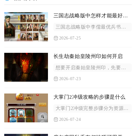
三国志战略版中怎样才能最好地选择李儒兵书
三国志战略版中李儒最优兵书分三套体系，按队伍定位选择虚实大谋...
2026-07-25
长生劫秦始皇陵州印如何开启
想要开启秦始皇陵州印，先要完成前厅中央九龙困锁玄机盘拼图，集...
2026-07-23
大掌门2冲级攻略的步骤是什么
大掌门2冲级完整步骤分为资源储备、主线推进、战力补强、日常元...
2026-07-24