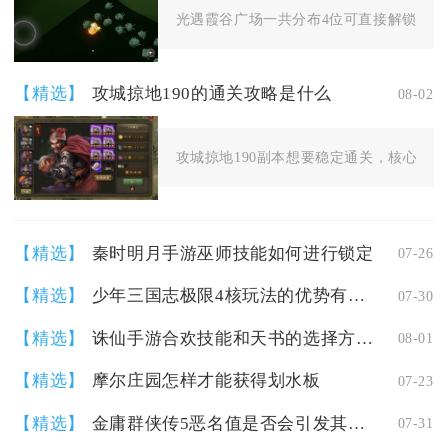
光遇霞谷广场一共分布4位可直接解锁的常驻
【精选】
攻城掠地190的通关攻略是什么
08-02
攻城掠地190副本想要稳定通关，核心执行
【精选】
秦时明月手游巫师技能如何进行锁定
07-26
【精选】
少年三国志极限4核玩法的优势有哪些
07-30
【精选】
诛仙手游合欢技能和天书的选择方案有哪些
08-01
【精选】
摩尔庄园怎样才能获得划水板
07-23
【精选】
金庸群侠传5恶名值是否会引发其他故事线
07-31