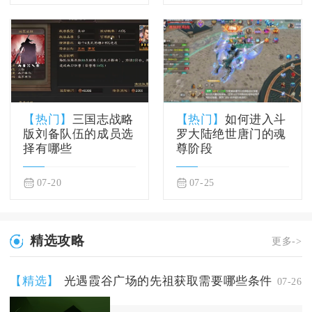
【热门】
三国志战略
【热门】
如何进入斗
版刘备队伍的成员选
罗大陆绝世唐门的魂
择有哪些
尊阶段
07-20
07-25
精选攻略
更多->
【精选】
光遇霞谷广场的先祖获取需要哪些条件
07-26