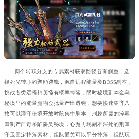
两个转职分支的专属素材获取路径各有侧重，选
择死光转职的聚能透镜，源自远程能量类BOSS副本，
挑战各类远程精英怪有概率掉落，限时秘境副本金乌
秘境里的能量魔物会批量产出透镜，想要快速集齐八
枚可以蹲守秘境开放时段集中刷本；荆棘所需的淬毒
棘刺产自毒系陷阱类秘境，心魔再现副本深处的荆棘
守卫固定掉落素材，组队通关可以平分掉落，组队玩