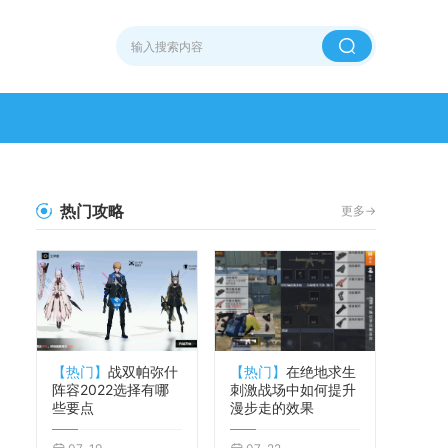
热门攻略
更多->
【热门】
战双帕弥什
【热门】
在绝地求生
阵容2022选择有哪
刺激战场中如何提升
些要点
漫步走的效果