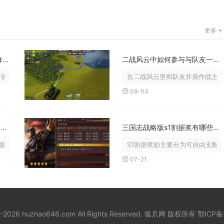
更多->
秦时明月手游60级如何领取每日福利
二战风云中如何参与与队友一同战斗
通过福利大厅、活跃度奖励、登录签...
在二战风云里和队友并肩作战主要依
08-04
英雄联盟手游蔚加点顺序为什么重要
三国志战略版s1割据奖有哪些用途
决定刷野效率、抓人成功率与团战容...
S1割据奖励主要分为可自由支配的
07-21
8-2026 huzhao646.com All Rights Reserved. 狐爪网 版权所有
鄂ICP备