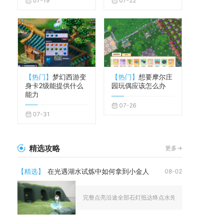
07-19
07-22
【热门】
梦幻西游变
【热门】
想要摩尔庄
身卡2级能提供什么
园玩偶应该怎么办
能力
07-26
07-31
精选攻略
更多->
【精选】
在光遇湖水试炼中如何拿到小金人
08-02
完整点亮沿途全部石灯抵达终点水先知雕像，打坐获取