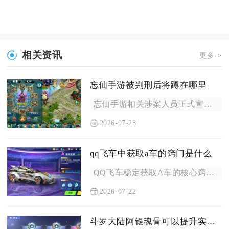
相关资讯
更多->
忘仙手游被判刑后将蹲在哪里
忘仙手游相关涉案人员正式宣判后，剩余刑期超过三个月会移送属地...
2026-07-28
qq飞车中获取a车的窍门是什么
QQ飞车稳定获取A车的核心窍门分为四类：零氪长期活动兑换、点...
2026-07-22
斗罗大陆阿银魂骨可以提升实力吗