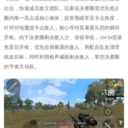
出位，快速减员敌方团队。玩家在决赛圈需优先抢占
圈内唯一高点或核心掩体，提前预瞄常见卡点角度，
针对伏地魔或卡点敌人，耐心等待其暴露头部的瞬间
开枪。由于决赛圈剩余敌人少、容错率低，AWM需避
免盲目开枪，优先击倒暴露的敌人，再配合队友清理
残血目标，同时利用枪声威慑剩余敌人，掌控决赛圈
的节奏主动权。