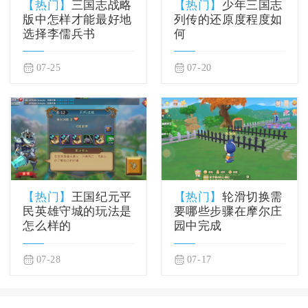
【热门】
三国志战略
【热门】
少年三国志
版中怎样才能最好地
列传的还原度程度如
选择李儒兵书
何
07-25
07-20
【热门】
王国纪元平
【热门】
轮滑切换需
民英雄守城的玩法是
要哪些步骤在摩尔庄
怎么样的
园中完成
07-28
07-17