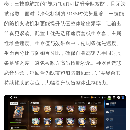
奏；三技能施加的“魄力”buff可提升全队攻防，且无法
被驱散，面对带净化机制的BOSS时优势显著；一技能
的随机夹攻机制更能提升队伍整体输出频率，让输出
节奏更紧凑。配置上优先选择速度套或生命套，主属
性堆叠速度、生命值与效果命中，副词条优先速度、
生命百分比与防御百分比，确保自身高速先手同时具
备足够肉度，避免被敌方高伤技能秒杀。神器首选悲
恋音乐盒，每回合为队友施加防御buff，完美契合其
持续辅助的定位，大幅提升队伍整体生存能力。