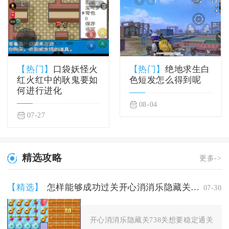
【热门】
口袋妖怪火
【热门】
绝地求生白
红火红中的耿鬼要如
色短发怎么得到呢
何进行进化
08-04
07-27
精选攻略
更多->
【精选】
怎样能够成功过关开心消消乐隐藏关738关
07-30
开心消消乐隐藏关738关想要稳定通关，核心