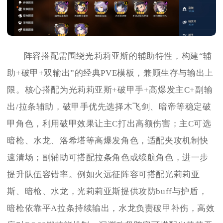
阵容搭配需围绕光莉莉亚斯的辅助特性，构建“辅
助+破甲+双输出”的经典PVE模板，兼顾生存与输出上
限。核心搭配为光莉莉亚斯+破甲手+高爆发主C+副输
出/拉条辅助，破甲手优先选择木飞剑、暗帝等稳定破
甲角色，利用破甲效果让主C打出高额伤害；主C可选
暗枪、水龙、洛希塔等高爆发角色，适配夹攻机制快
速清场；副辅助可搭配拉条角色或续航角色，进一步
提升队伍容错率。例如火远征阵容可搭配光莉莉亚
斯、暗枪、水龙，光莉莉亚斯提供攻防buff与护盾，
暗枪依靠平A拉条持续输出，水龙负责破甲补伤，高效