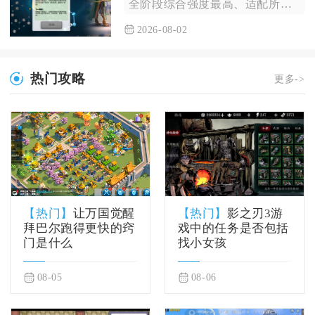
全阶段综合强度最高、适配所有玩家群体的文明风格是中式文明，兼...
2026-08-02
热门攻略
更多->
【热门】
让万国觉醒
【热门】
影之刃3游
拜巴尔跑得更快的窍
戏中的任务是否包括
门是什么
找小女孩
08-05
08-06