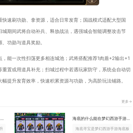
重快速刷功勋、拿资源，适合日常发育；国战模式适配大型国
扫城期间武将自动补兵、释放战法，遇强城会智能调整攻击节
源、功勋与道具奖励。
，能一次性扫荡更多相连城池；武将搭配推荐1肉盾+2输出+1
等重置或用道具补充；扫城过程中若遇玩家防守，系统会自动切
大幅提升发育效率，快速积累资源与功勋，为高阶玩法铺路。
更多->
斗罗大陆阿银魂骨可以提升实力吗
海底的什么能在梦幻西游手游中最快
实力，不管是通用魂骨还是阿银专属...
海底寻宝是梦幻西游手游海底板块