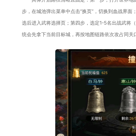
步，在城池弹出菜单中点击“换页”，切换到血战界面
选后进入武将选择页；第四步，选定1-5名出战武将
统会先拿下当前目标城，再按地图链路依次攻占同关