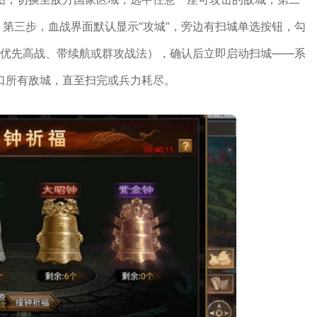
；第三步，血战界面默认显示“攻城”，旁边有扫城单选按钮，勾
（优先高战、带续航或群攻战法），确认后立即启动扫城——系
口所有敌城，直至扫完或兵力耗尽。