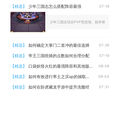
【精选】
少年三国志怎么搭配阵容最强
07-18
少年三国志综合PVP竞技场、副本推图、跨服对战全场
【精选】
如何确定大掌门二首冲的最佳选择
07-26
【精选】
帝王三国统骑的点数如何合理分配
07-19
【精选】
口袋妖怪火红的最强阵容和其他版本有何不同
08-06
【精选】
如何有效进行率土之滨sp的抽取系统
08-03
【精选】
如何在卧虎藏龙手游中提升洗髓经
07-31