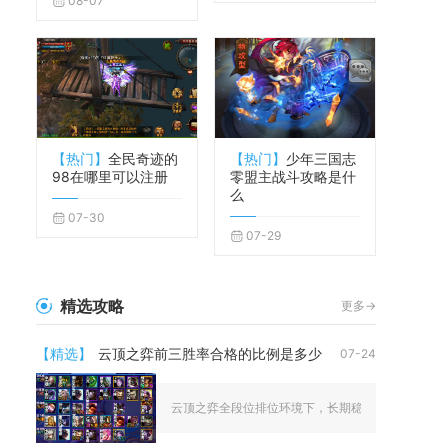
08-07
【热门】
全民奇迹的
【热门】
少年三国志
98在哪里可以注册
零盟主战斗攻略是什
么
07-30
07-29
精选攻略
更多->
【精选】
云顶之弈前三胜率合格的比例是多少
07-24
云顶之弈全段位排位环境下，长期稳定上分的前三合格比