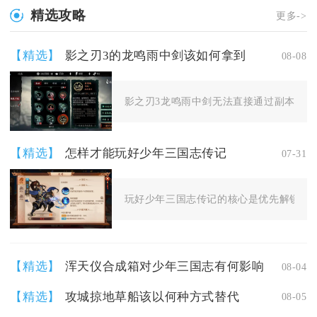
精选攻略
更多->
【精选】
影之刃3的龙鸣雨中剑该如何拿到
08-08
影之刃3龙鸣雨中剑无法直接通过副本掉落获
【精选】
怎样才能玩好少年三国志传记
07-31
玩好少年三国志传记的核心是优先解锁奇遇
【精选】
浑天仪合成箱对少年三国志有何影响
08-04
【精选】
攻城掠地草船该以何种方式替代
08-05