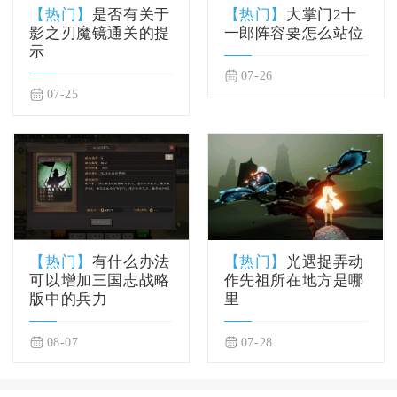
【热门】
是否有关于
【热门】
大掌门2十
影之刃魔镜通关的提
一郎阵容要怎么站位
示
07-26
07-25
【热门】
有什么办法
【热门】
光遇捉弄动
可以增加三国志战略
作先祖所在地方是哪
版中的兵力
里
08-07
07-28