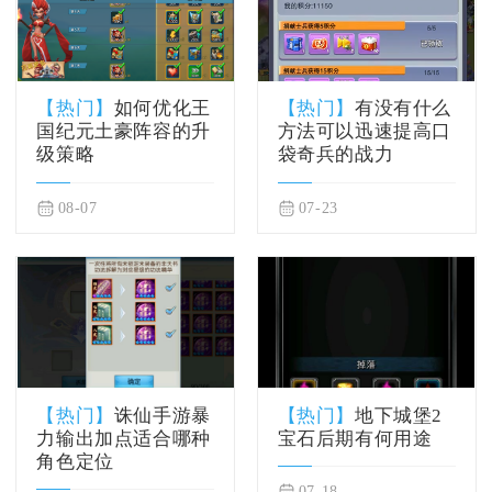
【热门】
如何优化王
【热门】
有没有什么
国纪元土豪阵容的升
方法可以迅速提高口
级策略
袋奇兵的战力
08-07
07-23
【热门】
诛仙手游暴
【热门】
地下城堡2
力输出加点适合哪种
宝石后期有何用途
角色定位
07-18