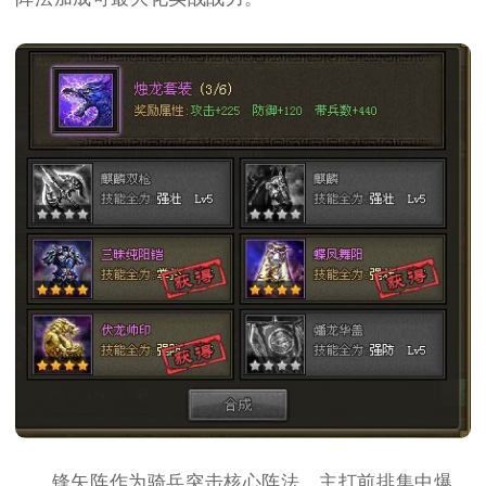
锋矢阵作为骑兵突击核心阵法，主打前排集中爆