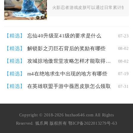
火影忍者游戏皮肤可以通过日常累计签到、
【精选】
忘仙40升级至41级的要求是什么
07-23
【精选】
解锁影之刃巨石背后的奖励有哪些
08-02
【精选】
攻城掠地傲世堂攻略怎样才能取得更好效果
08-02
【精选】
m4在绝地求生中出现的地方有哪些
07-19
【精选】
在英雄联盟手游中薇恩皮肤怎么领取
07-31
Copyright © 2018-2026 huzhao646.com All Rights
Reserved. 狐爪网 版权所有
鄂ICP备2022013279号-63