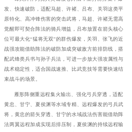
发、快速破防，适配马超、许褚、吕布、关羽这类平
原特化、高冲锋伤害的突击武将，马超、许褚无需高
觉醒即可契合阵法的骑兵增益，吕布放置在箭头核心
位可最大化“猛将无双”的群伤爆发，关羽、张飞的近
战强攻能借助阵法的破防加成突破敌方前排防线，搭
配武锋类兵书与孙子兵法，可进一步放大强攻属性与
战术稳定性，适合国战速推、比武竞技等需要快速结
束战斗的场景。
雁形阵侧重远程集火输出、强化弓兵穿透，适配
黄忠、甘宁、夏侯渊等水域专精、远程爆发的弓兵武
将，黄忠的箭矢穿透、甘宁的水域战法伤害能借助阵
法两翼远程加成实现后排压制，夏侯渊的持续远程输