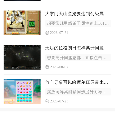
大掌门天山童姥要达到何级属性才能追上
想要常规甲级弟子属性追上101级满成长、配齐核心缘分的天山童...
2026-07-24
无尽的拉格朗日怎样离开同盟总部
想要离开同盟总部，直接点击界面左下角的星域按钮即可退出同盟总...
2026-08-07
放向导桌可以给摩尔庄园带来什么效果
摆放向导桌能够同步提升向导职业升级速度、庄园社交活跃度、全场...
2026-07-23