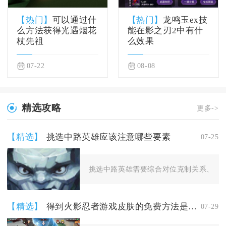
【热门】
可以通过什
【热门】
龙鸣玉ex技
么方法获得光遇烟花
能在影之刃2中有什
杖先祖
么效果
07-22
08-08
精选攻略
更多->
【精选】
挑选中路英雄应该注意哪些要素
07-25
挑选中路英雄需要综合对位克制关系、团队
【精选】
得到火影忍者游戏皮肤的免费方法是什么
07-29