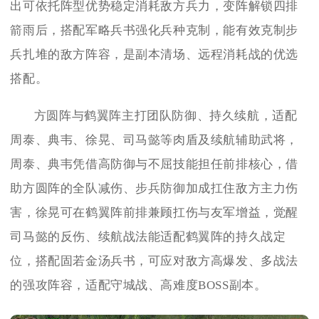
出可依托阵型优势稳定消耗敌方兵力，变阵解锁四排
箭雨后，搭配军略兵书强化兵种克制，能有效克制步
兵扎堆的敌方阵容，是副本清场、远程消耗战的优选
搭配。
方圆阵与鹤翼阵主打团队防御、持久续航，适配
周泰、典韦、徐晃、司马懿等肉盾及续航辅助武将，
周泰、典韦凭借高防御与不屈技能担任前排核心，借
助方圆阵的全队减伤、步兵防御加成扛住敌方主力伤
害，徐晃可在鹤翼阵前排兼顾扛伤与友军增益，觉醒
司马懿的反伤、续航战法能适配鹤翼阵的持久战定
位，搭配固若金汤兵书，可应对敌方高爆发、多战法
的强攻阵容，适配守城战、高难度BOSS副本。