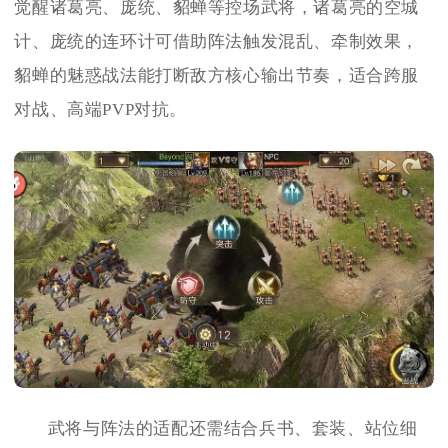
觉醒诸葛亮、庞统、貂蝉等控场武将，诸葛亮的空城
计、庞统的连环计可借助阵法触发混乱、牵制效果，
貂蝉的魅惑战法能打断敌方核心输出节奏，适合跨服
对战、高端PVP对抗。
武将与阵法的适配还需结合兵书、套装、站位细