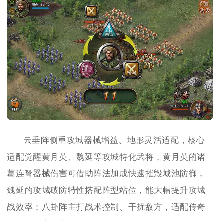
云垂阵侧重攻城器械增益、地形灵活适配，核心
适配觉醒黄月英、魏延等攻城特化武将，黄月英的诸
葛连弩器械伤害可借助阵法加成快速摧毁城池防御，
魏延的攻城破防特性搭配阵型站位，能大幅提升攻城
战效率；八卦阵主打战术控制、干扰敌方，适配传奇