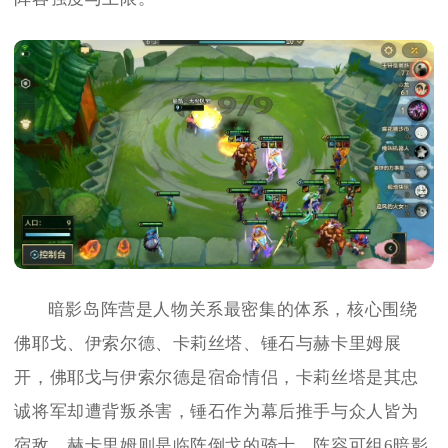
暗影岛阵营是人物关系最密集的体系，核心围绕
佛耶戈、伊索尔德、卡莉丝塔、锤石与赫卡里姆展
开，佛耶戈与伊索尔德是宿命情侣，卡莉丝塔是其忠
诚将军却遭背叛杀害，锤石作为幕后推手与众人皆为
宿敌，赫卡里姆则是临阵倒戈的骑士。阵容可组6暗影