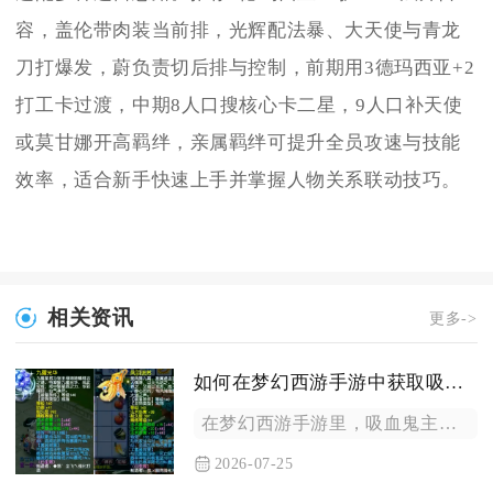
容，盖伦带肉装当前排，光辉配法暴、大天使与青龙
刀打爆发，蔚负责切后排与控制，前期用3德玛西亚+2
打工卡过渡，中期8人口搜核心卡二星，9人口补天使
或莫甘娜开高羁绊，亲属羁绊可提升全员攻速与技能
效率，适合新手快速上手并掌握人物关系联动技巧。
相关资讯
更多->
如何在梦幻西游手游中获取吸血鬼
在梦幻西游手游里，吸血鬼主要依靠野外场景捕捉、商城直接采购、...
2026-07-25