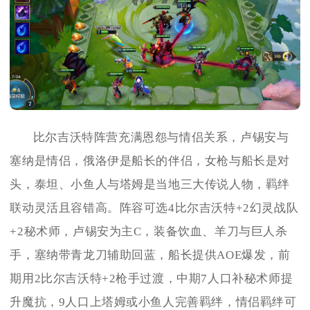
比尔吉沃特阵营充满恩怨与情侣关系，卢锡安与
塞纳是情侣，俄洛伊是船长的伴侣，女枪与船长是对
头，泰坦、小鱼人与塔姆是当地三大传说人物，羁绊
联动灵活且容错高。阵容可选4比尔吉沃特+2幻灵战队
+2秘术师，卢锡安为主C，装备饮血、羊刀与巨人杀
手，塞纳带青龙刀辅助回蓝，船长提供AOE爆发，前
期用2比尔吉沃特+2枪手过渡，中期7人口补秘术师提
升魔抗，9人口上塔姆或小鱼人完善羁绊，情侣羁绊可