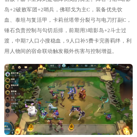
岛+2破败军团+2哨兵，佛耶戈为主C，装备优先饮
血、泰坦与复活甲，卡莉丝塔带分裂弓与电刀打副C，
锤石负责控制与勾切后排，前期用3暗影岛+2斗士过
渡，中期7人口小搜稳血，9人口补5费卡完善羁绊，利
用人物间的宿命联动触发额外伤害与控制增益。