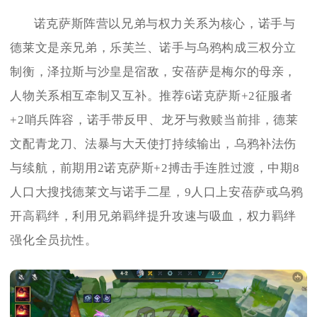
诺克萨斯阵营以兄弟与权力关系为核心，诺手与
德莱文是亲兄弟，乐芙兰、诺手与乌鸦构成三权分立
制衡，泽拉斯与沙皇是宿敌，安蓓萨是梅尔的母亲，
人物关系相互牵制又互补。推荐6诺克萨斯+2征服者
+2哨兵阵容，诺手带反甲、龙牙与救赎当前排，德莱
文配青龙刀、法暴与大天使打持续输出，乌鸦补法伤
与续航，前期用2诺克萨斯+2搏击手连胜过渡，中期8
人口大搜找德莱文与诺手二星，9人口上安蓓萨或乌鸦
开高羁绊，利用兄弟羁绊提升攻速与吸血，权力羁绊
强化全员抗性。