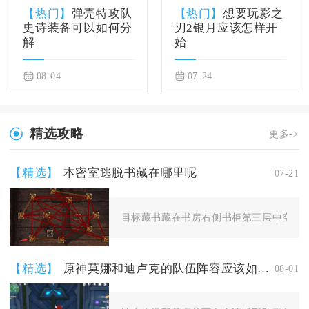
【热门】
弹壳特攻队
【热门】
想要玩影之
史诗装备可以如何分
刃2银月应该怎样开
解
始
08-04
07-24
精选攻略
更多->
【精选】
本密室逃脱书藏在哪里呢
07-21
目标藏书藏在书房右侧书柜第三层中空夹层
【精选】
原神莫娜和迪卢克的队伍阵容应该如何配置
08-01