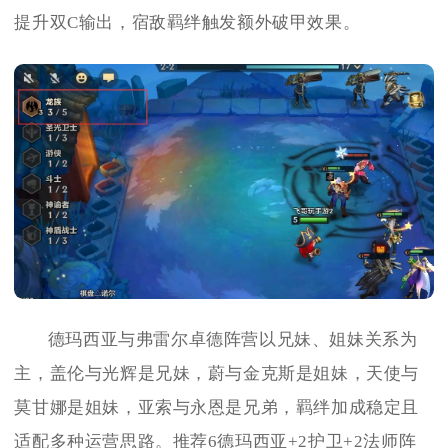
提升双C输出，宿敌羁绊触发额外破甲效果。
德玛西亚与弗雷尔卓德阵营以兄妹、姐妹关系为
主，盖伦与光辉是兄妹，蔚与金克斯是姐妹，天使与
莫甘娜是姐妹，亚索与永恩是兄弟，羁绊加成稳定且
适配多种运营思路。推荐6德玛西亚+2护卫+2法师阵