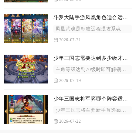
斗罗大陆手游凤凰角色适合远程攻击吗
凤凰武魂是标准远程强攻系魂师，完全适配远程输出打法，也是全游...
2026-07-21
少年三国志需要达到多少级才能使用神兽装备
主角等级达到70级时即可解锁并使用神兽装备系统，60级仅会开...
2026-07-19
少年三国志将军弈哪个阵容适合新手
少年三国志将军弈新手首选蜀国骑兵体系阵容，马超搭配刘备、法正...
2026-07-22