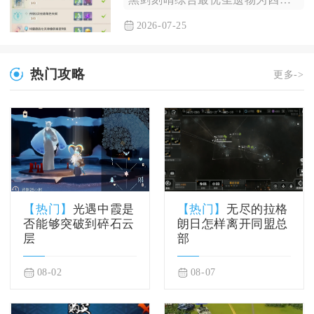
2026-07-25
热门攻略
更多->
【热门】
光遇中霞是
【热门】
无尽的拉格
否能够突破到碎石云
朗日怎样离开同盟总
层
部
08-02
08-07