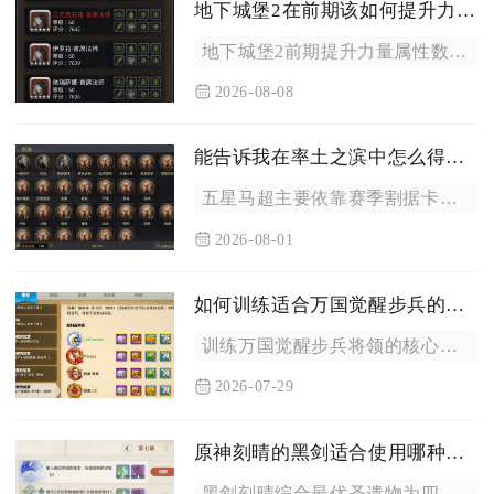
地下城堡2在前期该如何提升力量属性的数值
地下城堡2前期提升力量属性数值，核心思路为先筛选高力量成长英...
2026-08-08
能告诉我在率土之滨中怎么得到五星马超吗
五星马超主要依靠赛季割据卡包、征服卡包、群雄名将卡包抽取获得...
2026-08-01
如何训练适合万国觉醒步兵的将领
训练万国觉醒步兵将领的核心思路是先区分将领定位集中投入资源，...
2026-07-29
原神刻晴的黑剑适合使用哪种圣遗物
黑剑刻晴综合最优圣遗物为四件如雷的盛怒，其次可选二如雷搭配二...