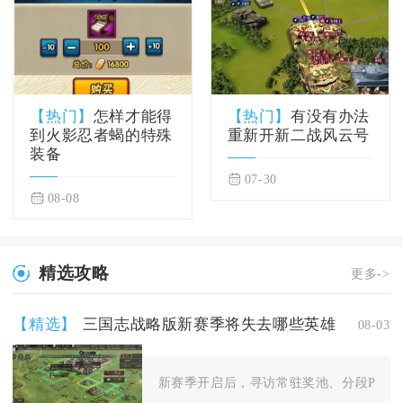
【热门】
怎样才能得
【热门】
有没有办法
到火影忍者蝎的特殊
重新开新二战风云号
装备
07-30
08-08
精选攻略
更多->
【精选】
三国志战略版新赛季将失去哪些英雄
08-03
新赛季开启后，寻访常驻奖池、分段PK名将