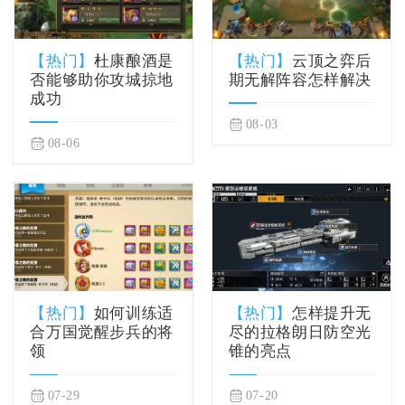
【热门】
杜康酿酒是
【热门】
云顶之弈后
否能够助你攻城掠地
期无解阵容怎样解决
成功
08-03
08-06
【热门】
如何训练适
【热门】
怎样提升无
合万国觉醒步兵的将
尽的拉格朗日防空光
领
锥的亮点
07-29
07-20