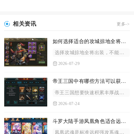
相关资讯
更多->
如何选择适合的攻城掠地全将出装
选择攻城掠地全将出装，不能只看套装的纸面战力数值，核心要以武...
2026-07-29
帝王三国中有哪些方法可以获得丰厚的战功
帝王三国想要快速积累丰厚战功，主流高效路径分为单刷NPC城池...
2026-07-24
斗罗大陆手游凤凰角色适合远程攻击吗
凤凰武魂是标准远程强攻系魂师，完全适配远程输出打法，也是全游...