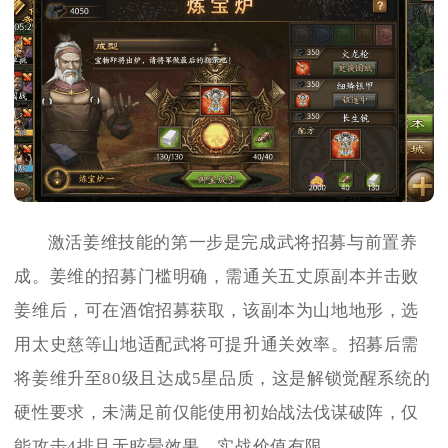
激活姜维技能的第一步是完成武将招募与前置养
成。姜维的招募门槛明确，需通关五丈原副本并击败
姜维后，可在酒馆招募获取，该副本为山地地形，选
用太史慈等山地适配武将可提升通关效率。招募后需
将姜维升至80级且达成5星品质，这是解锁觉醒系统的
硬性要求，未满足前仅能使用初始战法伐谋破阵，仅
能攻击4排且无眩晕效果，实战价值有限。