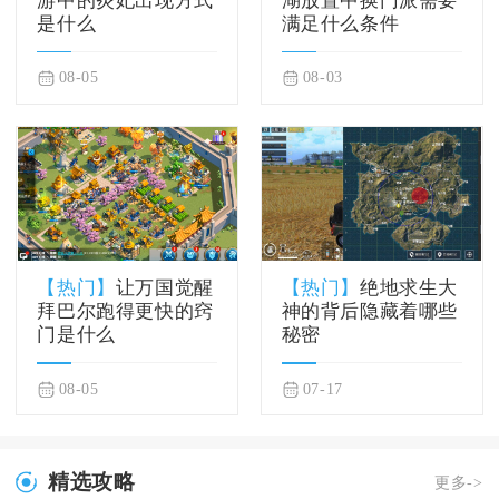
游中的炎妃出现方式
湖放置中换门派需要
是什么
满足什么条件
08-05
08-03
【热门】
让万国觉醒
【热门】
绝地求生大
拜巴尔跑得更快的窍
神的背后隐藏着哪些
门是什么
秘密
08-05
07-17
精选攻略
更多->