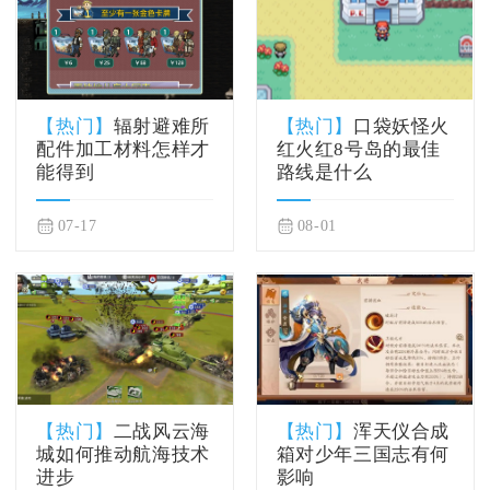
【热门】
辐射避难所
【热门】
口袋妖怪火
配件加工材料怎样才
红火红8号岛的最佳
能得到
路线是什么
07-17
08-01
【热门】
二战风云海
【热门】
浑天仪合成
城如何推动航海技术
箱对少年三国志有何
进步
影响