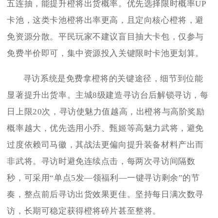
五连抽，能提升橙将出货概率。优先选择限时概率UP
卡池，这类卡池橙将出率更高，且定向核心橙将，避
免资源分散。平民玩家不建议盲目抽大卡包，仅参与
免费半价即可，集中资源投入关键限时卡池更划算。
寻访系统是免费拿橙将的关键途径，细节到位能
显著提升出货率。主城8级建造寻访台后解锁寻访，每
日上限20次，寻访使魅力值越高，出橙将与高阶奖励
概率越大，优先选用小乔、甄姬等高魅力武将，避免
过度依赖司马徽，其战法更偏向提升装备材料产出而
非武将。寻访时避免连续点击，每两次寻访间隔数
秒，可采用“单点5发—领福利—一键寻访剩余”的节
奏，整点前后寻访出货效果更佳。坚持每日满次数寻
访，长期可稳定获得橙将碎片甚至整将。