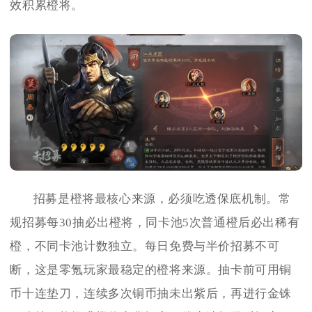
效积累橙将。
招募是橙将最核心来源，必须吃透保底机制。常
规招募每30抽必出橙将，同卡池5次普通橙后必出稀有
橙，不同卡池计数独立。每日免费与半价招募不可
断，这是零氪玩家最稳定的橙将来源。抽卡前可用铜
币十连垫刀，连续多次铜币抽未出紫后，再进行金铢