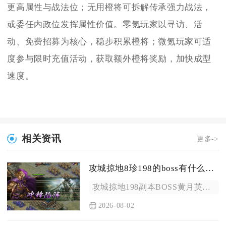
更高属性与战法位；无用橙将可拆解传承强力战法，
或委任内政位发挥属性价值。零氪玩家以寻访、活
动、免费招募为核心，稳步积累橙将；微氪玩家可适
度参与限时充值活动，获取额外橙将奖励，加快成型
速度。
相关资讯
更多->
攻城掠地8珍198的boss有什么技能
攻城掠地198副本BOSS黄月英拥有群体高额战法、持续破甲、...
2026-08-02