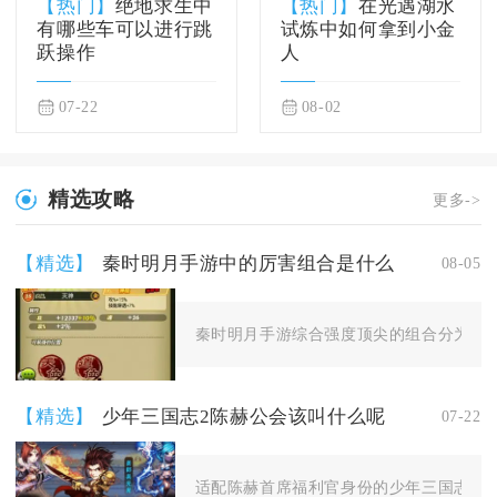
【热门】
绝地求生中
【热门】
在光遇湖水
有哪些车可以进行跳
试炼中如何拿到小金
跃操作
人
07-22
08-02
精选攻略
更多->
【精选】
秦时明月手游中的厉害组合是什么
08-05
秦时明月手游综合强度顶尖的组合分为阴阳
【精选】
少年三国志2陈赫公会该叫什么呢
07-22
适配陈赫首席福利官身份的少年三国志2公会