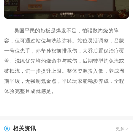
吴国平民的短板是爆发不足，怕驱散灼烧的阵
容，但可通过站位与洗练弥补。站位灵活调整，吕蒙
一号位先手，孙坚孙权前排承伤，大乔后置保治疗覆
盖。洗练优先堆灼烧命中与减伤，后期转型灼免流或
破抵流，进一步提升上限。整体资源投入低，养成周
期平缓，无强制氪金点，平民玩家能稳步养成，全程
体验完整且成就感足。
相关资讯
更多->