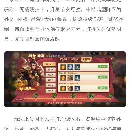
获取，无需硬抽卡，升星节奏可控。中期成型阵容为
孙坚+孙权+吕蒙+大乔+鲁肃，灼烧持续伤害、减怒控
制、残血收割与群体治疗形成闭环，打持久战优势明
显，尤其克制蜀国爆发队。
玩法上吴国平民主打灼烧体系，资源集中培养孙
坚、吕蒙、孙权三大核心，大乔与鲁肃保证续航与辅