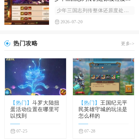
少年三国志列传整体还原度处于中等水平，基础历史框架贴合三国演...
2026-07-20
热门攻略
更多->
【热门】
斗罗大陆扭
【热门】
王国纪元平
蛋活动位置在哪里可
民英雄守城的玩法是
以找到
怎么样的
07-25
07-28