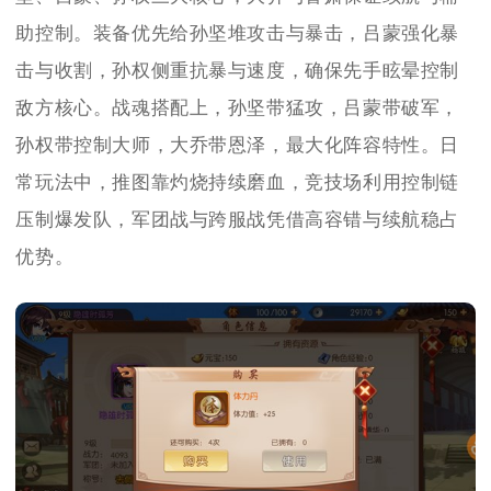
助控制。装备优先给孙坚堆攻击与暴击，吕蒙强化暴
击与收割，孙权侧重抗暴与速度，确保先手眩晕控制
敌方核心。战魂搭配上，孙坚带猛攻，吕蒙带破军，
孙权带控制大师，大乔带恩泽，最大化阵容特性。日
常玩法中，推图靠灼烧持续磨血，竞技场利用控制链
压制爆发队，军团战与跨服战凭借高容错与续航稳占
优势。