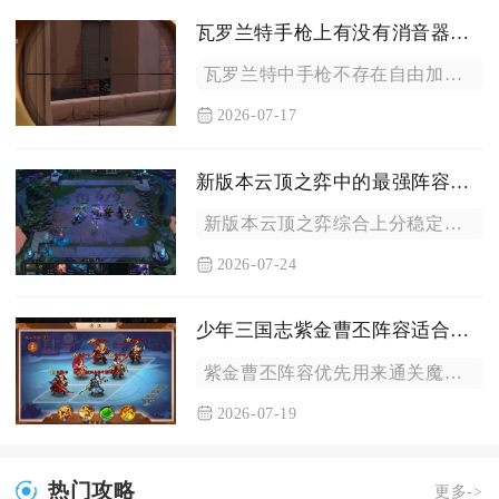
瓦罗兰特手枪上有没有消音器的选择
瓦罗兰特中手枪不存在自由加装或拆卸消音器的通用配件系统，仅鬼...
2026-07-17
新版本云顶之弈中的最强阵容是什么
新版本云顶之弈综合上分稳定性、吃鸡上限与对局适配能力，当前最...
2026-07-24
少年三国志紫金曹丕阵容适合用来做哪些副本
紫金曹丕阵容优先用来通关魔将试炼、名将副本、异兽秘境、主线精...
2026-07-19
热门攻略
更多->