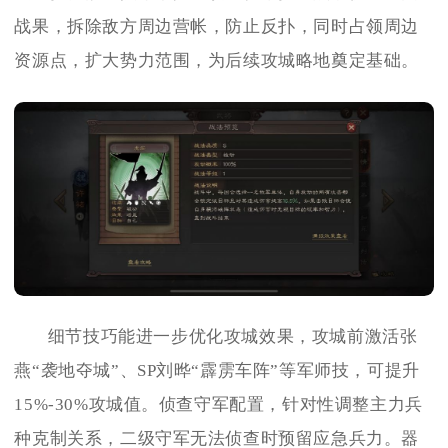
战果，拆除敌方周边营帐，防止反扑，同时占领周边
资源点，扩大势力范围，为后续攻城略地奠定基础。
细节技巧能进一步优化攻城效果，攻城前激活张
燕“袭地夺城”、SP刘晔“霹雳车阵”等军师技，可提升
15%-30%攻城值。侦查守军配置，针对性调整主力兵
种克制关系，二级守军无法侦查时预留应急兵力。器