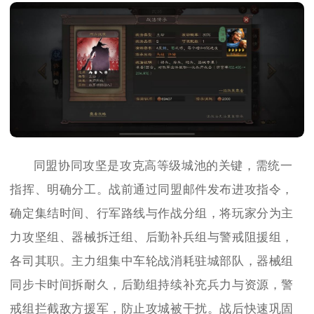
同盟协同攻坚是攻克高等级城池的关键，需统一
指挥、明确分工。战前通过同盟邮件发布进攻指令，
确定集结时间、行军路线与作战分组，将玩家分为主
力攻坚组、器械拆迁组、后勤补兵组与警戒阻援组，
各司其职。主力组集中车轮战消耗驻城部队，器械组
同步卡时间拆耐久，后勤组持续补充兵力与资源，警
戒组拦截敌方援军，防止攻城被干扰。战后快速巩固