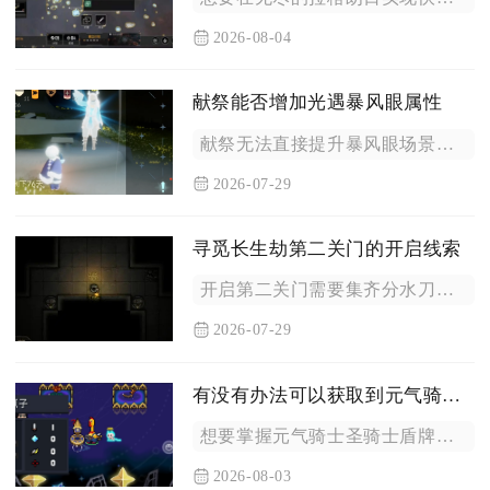
2026-08-04
献祭能否增加光遇暴风眼属性
献祭无法直接提升暴风眼场景内的各项属性，不会改变飞行能量、抗...
2026-07-29
寻觅长生劫第二关门的开启线索
开启第二关门需要集齐分水刀、古印两件核心道具，同时完成司天盘...
2026-07-29
有没有办法可以获取到元气骑士圣骑士盾
想要掌握元气骑士圣骑士盾牌的完整玩法，可以从盾牌基础机制运用...
2026-08-03