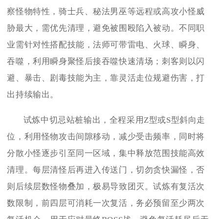
察怪物特性，骑士兵、秘法男巫等远程或高攻小怪威
胁最大，需优先清理，避免被围殴陷入被动。不同职
业需针对性搭配技能，法师可带雷电、火球、瞬身、
吞噬，利用瞬身聚怪后接吞噬快速清场；刺客则以闪
避、暴击、剧毒技能为主，靠灵活走位规避伤害，打
出持续输出。
试炼中切忌站桩输出，全程采用Z型或S型斜向走
位，利用怪物攻击间隙移动，减少受击频率，同时将
分散小怪逐步引至同一区域，集中释放范围技能高效
清理。每层清怪后再进入传送门，切勿贪快漏怪，否
则后续层数怪物叠加，极易导致团灭。试炼有复活次
数限制，前四层可消耗一次复活，务必预留至少两次