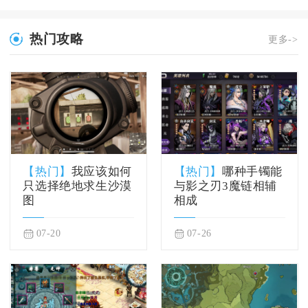
热门攻略
更多->
【热门】
我应该如何
【热门】
哪种手镯能
只选择绝地求生沙漠
与影之刃3魔链相辅
图
相成
07-20
07-26