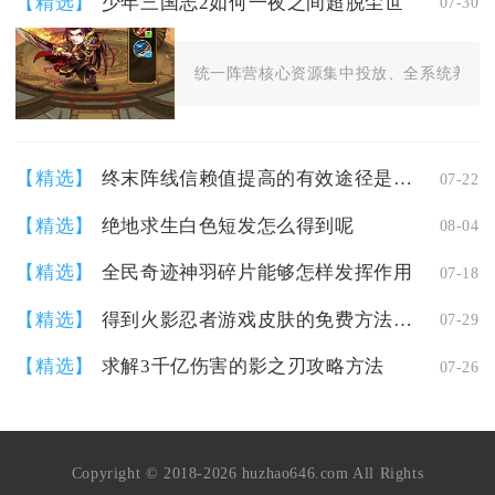
【精选】
少年三国志2如何一夜之间超脱尘世
07-30
统一阵营核心资源集中投放、全系统养成节
【精选】
终末阵线信赖值提高的有效途径是哪些
07-22
【精选】
绝地求生白色短发怎么得到呢
08-04
【精选】
全民奇迹神羽碎片能够怎样发挥作用
07-18
【精选】
得到火影忍者游戏皮肤的免费方法是什么
07-29
【精选】
求解3千亿伤害的影之刃攻略方法
07-26
Copyright © 2018-2026 huzhao646.com All Rights