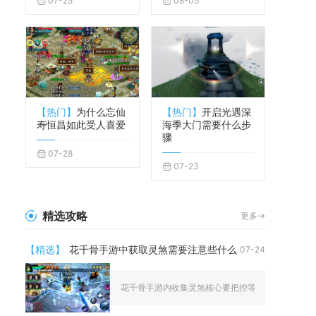
07-25
08-05
【热门】
为什么忘仙
【热门】
开启光遇深
寿恒昌如此受人喜爱
海季大门需要什么步
骤
07-28
07-23
精选攻略
更多->
【精选】
花千骨手游中获取灵煞需要注意些什么
07-24
花千骨手游内收集灵煞核心要把控等级门槛、资源分配