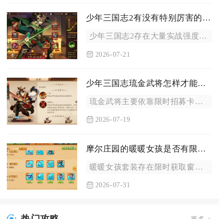
少年三国志2有没有特别厉害的武将
少年三国志2存在大量实战强度突出、适配多场景的强势武将，不同...
2026-07-21
少年三国志琉金武将怎样才能得到
琉金武将主要依靠限时招募卡池抽取、活动碎片兑换、跨服玩法奖励...
2026-07-19
摩尔庄园的暖暖女孩是否有限时获取的机会
暖暖女孩套装存在限时获取窗口，该套装常驻抽取渠道仅闪光扭蛋机...
2026-07-31
热门攻略