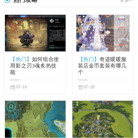
更多->
【热门】
如何组合使
【热门】
奇迹暖暖服
用影之刃3魂炙热技
装店金币套装有哪几
能
个
07-16
07-28