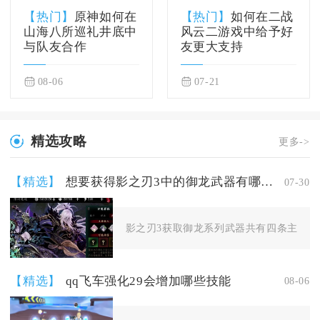
【热门】
原神如何在
【热门】
如何在二战
山海八所巡礼井底中
风云二游戏中给予好
与队友合作
友更大支持
08-06
07-21
精选攻略
更多->
【精选】
想要获得影之刃3中的御龙武器有哪些方法
07-30
影之刃3获取御龙系列武器共有四条主流渠道
【精选】
qq飞车强化29会增加哪些技能
08-06