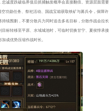
，忠诚度跌破临界值后抓捕触发概率会直接翻倍。资源层面需要
清空功勋任务、祭祀活动、国战宝箱获取铁矿与募兵令，保障许
将持续围剿，不要分散兵力同时追击多名目标，分散作战会拉长
到目标转移至平原、水域城池时，可临时切换甘宁、夏侯惇承接
形加成优势压缩作战时长。