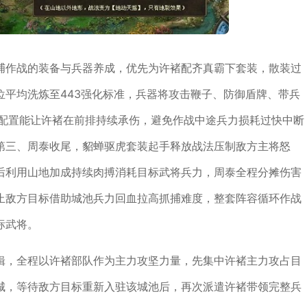
捕作战的装备与兵器养成，优先为许褚配齐真霸下套装，散装过
平均洗炼至443强化标准，兵器将攻击鞭子、防御盾牌、带兵
套配置能让许褚在前排持续承伤，避免作战中途兵力损耗过快中断
第三、周泰收尾，貂蝉驱虎套装起手释放战法压制敌方主将怒
后利用山地加成持续肉搏消耗目标武将兵力，周泰全程分摊伤害
止敌方目标借助城池兵力回血拉高抓捕难度，整套阵容循环作战
标武将。
辑，全程以许褚部队作为主力攻坚力量，先集中许褚主力攻占目
城，等待敌方目标重新入驻该城池后，再次派遣许褚带领完整兵