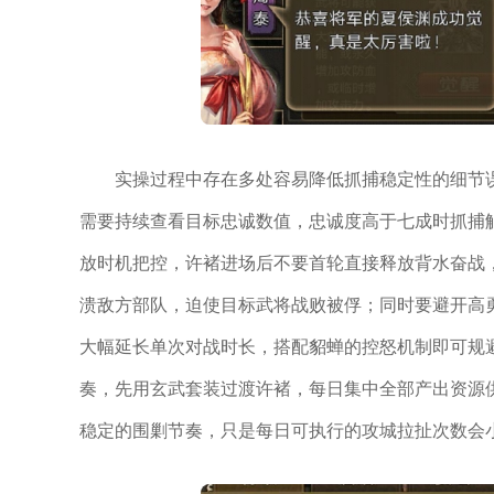
实操过程中存在多处容易降低抓捕稳定性的细节
需要持续查看目标忠诚数值，忠诚度高于七成时抓捕
放时机把控，许褚进场后不要首轮直接释放背水奋战
溃敌方部队，迫使目标武将战败被俘；同时要避开高
大幅延长单次对战时长，搭配貂蝉的控怒机制即可规
奏，先用玄武套装过渡许褚，每日集中全部产出资源
稳定的围剿节奏，只是每日可执行的攻城拉扯次数会