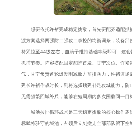
想要依托许褚完成稳定擒敌，首先要配齐适配抓
渡方案选择两强防二强攻二掌控的均衡词条，装备部位
符咒拉至44级左右，血滴子维持基础等级即可，这
抓捕节奏。阵容搭配固定貂蝉首发、甘宁次位、许褚
气，甘宁负责首轮爆发削减敌方前排兵力，许褚进场
延长许褚作战时长，副将选择魏延补足攻城能力，防
无需频繁回城补兵，能够在短周期内多次围剿同一目
城池拉扯循环战术是三天稳定擒敌的核心操作逻
标武将驻守的城池，占领后立刻撤走全部部队留下空