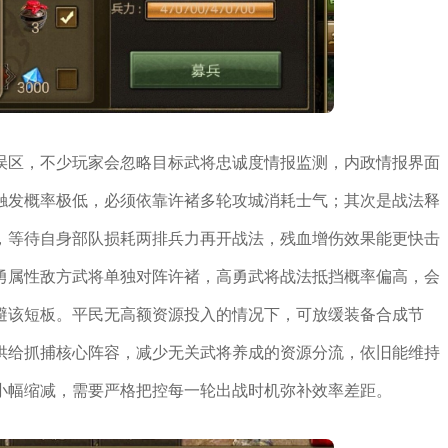
误区，不少玩家会忽略目标武将忠诚度情报监测，内政情报界面
触发概率极低，必须依靠许褚多轮攻城消耗士气；其次是战法释
，等待自身部队损耗两排兵力再开战法，残血增伤效果能更快击
勇属性敌方武将单独对阵许褚，高勇武将战法抵挡概率偏高，会
避该短板。平民无高额资源投入的情况下，可放缓装备合成节
供给抓捕核心阵容，减少无关武将养成的资源分流，依旧能维持
小幅缩减，需要严格把控每一轮出战时机弥补效率差距。