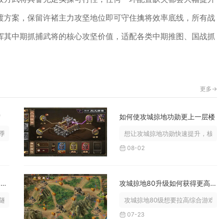
渡方案，保留许褚主力攻坚地位即可守住擒将效率底线，所有战
挥其中期抓捕武将的核心攻坚价值，适配各类中期推图、国战抓
更多->
结
如何使攻城掠地功勋更上一层楼
彩纸表亲旅行先祖开启复刻活动，找...
想让攻城掠地功勋快速提升，核心
08-02
崩坏星穹铁道希儿遗器词条的来源有哪些
攻城掠地80升级如何获得更高的游戏评分
洞掉落、模拟宇宙沉浸奖励、遗器重...
攻城掠地80级想要拉高综合游戏评
07-23