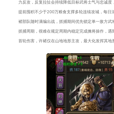
力反攻，反复拉扯会持续降低目标武将士气与忠诚度
提前囤积不少于200万粮食支撑多轮连续攻城，每日
褚部队随时满编出战，抓捕期间优先锁定单一敌方武
抓捕周期，很难在规定周期内稳定完成擒将操作，遇
首轮伤害，许褚仅在山地地形主攻，最大化发挥其地