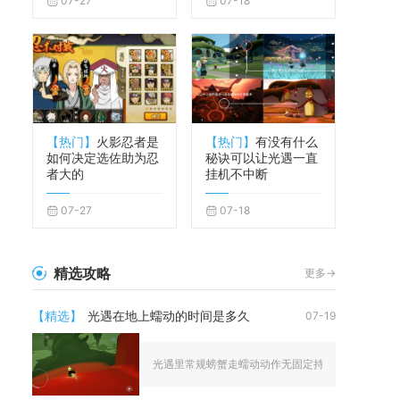
07-27
07-18
【热门】
火影忍者是
【热门】
有没有什么
如何决定选佐助为忍
秘诀可以让光遇一直
者大的
挂机不中断
07-27
07-18
精选攻略
更多->
【精选】
光遇在地上蠕动的时间是多久
07-19
光遇里常规螃蟹走蠕动动作无固定持续时长，只要不触