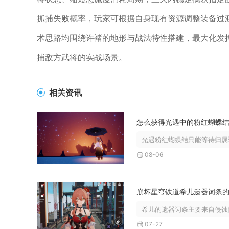
抓捕失败概率，玩家可根据自身现有资源调整装备过
术思路均围绕许褚的地形与战法特性搭建，最大化发
捕敌方武将的实战场景。
相关资讯
怎么获得光遇中的粉红蝴蝶
光遇粉红蝴蝶结只能等待归属季
08-06
希儿的遗器词条主要来自侵蚀隧
07-27