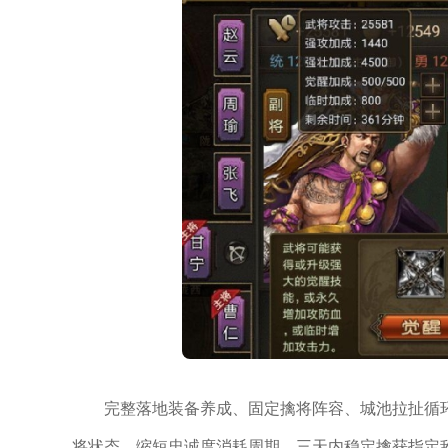
完整落地装备养成、固定擒将阵容、城池拉扯循
将状态、缩短忠诚度消耗周期，三天内稳定擒获指定