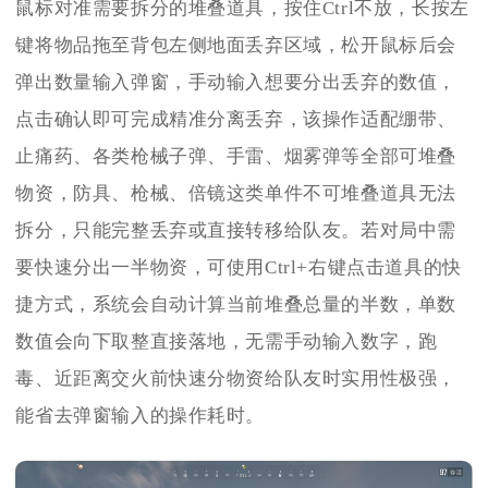
鼠标对准需要拆分的堆叠道具，按住Ctrl不放，长按左
键将物品拖至背包左侧地面丢弃区域，松开鼠标后会
弹出数量输入弹窗，手动输入想要分出丢弃的数值，
点击确认即可完成精准分离丢弃，该操作适配绷带、
止痛药、各类枪械子弹、手雷、烟雾弹等全部可堆叠
物资，防具、枪械、倍镜这类单件不可堆叠道具无法
拆分，只能完整丢弃或直接转移给队友。若对局中需
要快速分出一半物资，可使用Ctrl+右键点击道具的快
捷方式，系统会自动计算当前堆叠总量的半数，单数
数值会向下取整直接落地，无需手动输入数字，跑
毒、近距离交火前快速分物资给队友时实用性极强，
能省去弹窗输入的操作耗时。