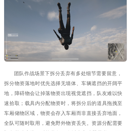
团队作战场景下拆分丢弃有多处细节需要留意，
拆分物资落地时优先选择无墙体、车辆遮挡的开阔平
地，障碍物会让掉落物资出现视觉遮挡，队友难以快
速拾取；载具内分配物资时，将拆分后的道具拖拽至
车厢储物区域，物资会存入车厢而非直接丢弃地面，
全队可随时取用，避免野外物资丢失。资源分配需要