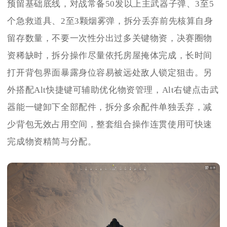
预留基础底线，对战常备50发以上主武器子弹、3至5
个急救道具、2至3颗烟雾弹，拆分丢弃前先核算自身
留存数量，不要一次性分出过多关键物资，决赛圈物
资稀缺时，拆分操作尽量依托房屋掩体完成，长时间
打开背包界面暴露身位容易被远处敌人锁定狙击。另
外搭配Alt快捷键可辅助优化物资管理，Alt右键点击武
器能一键卸下全部配件，拆分多余配件单独丢弃，减
少背包无效占用空间，整套组合操作连贯使用可快速
完成物资精简与分配。