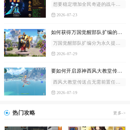
想要稳定增加全民奇迹的战斗力，核心是优先养成装备与翅膀两大核...
2026-07-23
如何获得万国觉醒部队扩编的详细信息
万国觉醒部队扩编分为永久提升单队带兵上限、解锁多支出征队列、...
2026-07-29
要如何开启原神西风大教堂传送点呢
西风大教堂传送点无需前置任务解锁，抵达教堂顶部钟塔平台并靠近...
2026-07-19
热门攻略
更多->