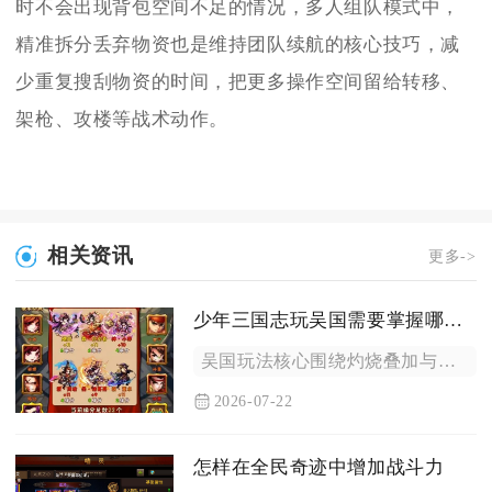
时不会出现背包空间不足的情况，多人组队模式中，
精准拆分丢弃物资也是维持团队续航的核心技巧，减
少重复搜刮物资的时间，把更多操作空间留给转移、
架枪、攻楼等战术动作。
相关资讯
更多->
少年三国志玩吴国需要掌握哪些技巧
吴国玩法核心围绕灼烧叠加与残血收割体系搭建，把握武将搭配、站...
2026-07-22
怎样在全民奇迹中增加战斗力