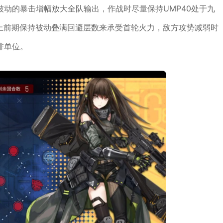
动的暴击增幅放大全队输出，作战时尽量保持UMP40处于九
作上前期保持被动叠满回避层数来承受首轮火力，敌方攻势减弱时
排单位。