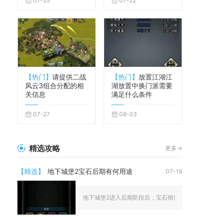
07-25
07-22
【热门】
请提供二战
【热门】
放置江湖江
风云3组合分配的相
湖放置中换门派需要
关信息
满足什么条件
07-27
08-03
精选攻略
更多->
【精选】
地下城堡2宝石后期有何用途
07-18
地下城堡2进入后期阶段后，宝石彻底脱离前期快速开荒