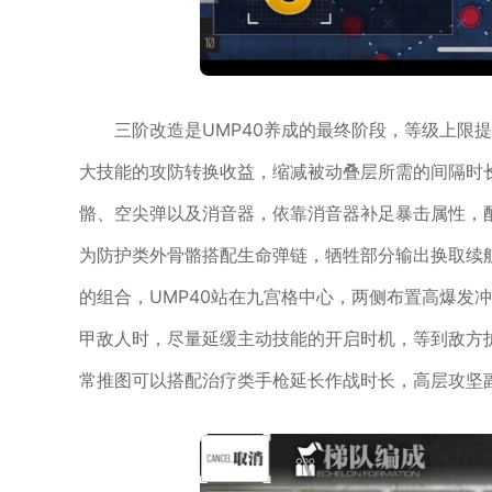
三阶改造是UMP40养成的最终阶段，等级上限
大技能的攻防转换收益，缩减被动叠层所需的间隔时
骼、空尖弹以及消音器，依靠消音器补足暴击属性，
为防护类外骨骼搭配生命弹链，牺牲部分输出换取续
的组合，UMP40站在九宫格中心，两侧布置高爆发
甲敌人时，尽量延缓主动技能的开启时机，等到敌方
常推图可以搭配治疗类手枪延长作战时长，高层攻坚