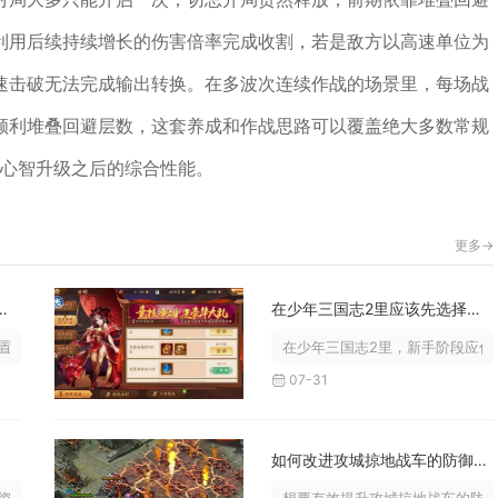
利用后续持续增长的伤害倍率完成收割，若是敌方以高速单位为
速击破无法完成输出转换。在多波次连续作战的场景里，每场战
顺利堆叠回避层数，这套养成和作战思路可以覆盖绝大多数常规
0心智升级之后的综合性能。
更多->
国志2中获得周年玉币
在少年三国志2里应该先选择哪个星魂
各类限时活动、日常玩法目标、周年...
在少年三国志2里，新手阶段应优先
07-31
售
如何改进攻城掠地战车的防御能力