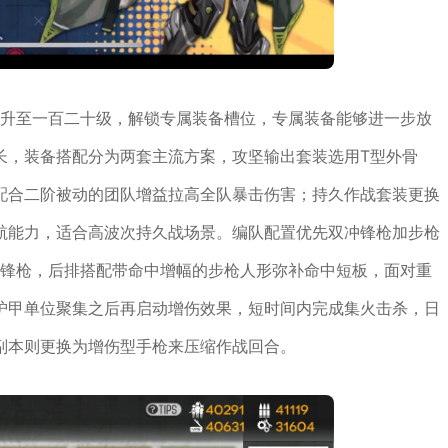
提升至一百二十级，解锁专属装备槽位，专属装备能够进一步放
长，装备搭配分为两套主流方案，攻坚输出套装选用T型外骨
配合二阶被动的团队增益拉高全队暴击伤害；持久作战套装更换
航能力，适合高波次持久战场景。编队配置优先双冲锋枪加步枪
冲锋枪，后排搭配带命中增幅的步枪人形弥补命中短板，面对重
护甲单位聚集之后再启动增伤效果，短时间内完成集火击杀，日
副本则更换为增伤型手枪来压缩作战回合。