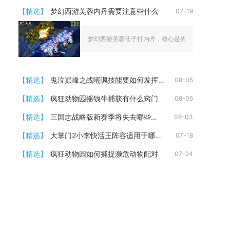
【精选】
梦幻西游芙蓉内丹需要注意些什么
07-19
梦幻西游芙蓉仙子打内丹，核心是先锁定召唤兽的培养
【精选】
鬼泣巅峰之战嘲讽技能要如何发挥出最大效果
08-05
【精选】
疯狂动物园摇钱牛捕获有什么窍门
08-05
【精选】
三国志战略版新赛季将失去哪些英雄
08-03
【精选】
大掌门2小李快活王阵容适用于哪个场景
07-18
【精选】
疯狂动物园如何捕捉濒危动物配对
07-24