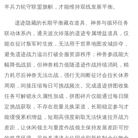
半兵力轮守联盟旗帜，才能维持双线发展平衡。
遗迹隐藏的长期平衡藏在道具、神兽与循环任务
联动体系内，通关波次掉落的遗迹专属增益道具，仅
能在征讨叛军时生效，无法用于世界地图攻城掠夺，
避免遗迹战力溢出打破全服资源秩序；神兽参战能大
幅降低战损，但神兽精力值随遗迹作战持续消耗，精
力耗尽后神兽无法出战，强行无间断征讨会拉长休养
周期，间接压缩每日可挑战频次。完成遗迹拼图收集
任务可解锁永久属性加成，拼图碎片仅能通过每日限
定挑战获取，不存在批量兑换渠道，长期稳定参与才
能缓慢累积增益，短期高强度刷取无法快速拉开战力
差距，让休闲领主与重度作战领主保持发展差距可控