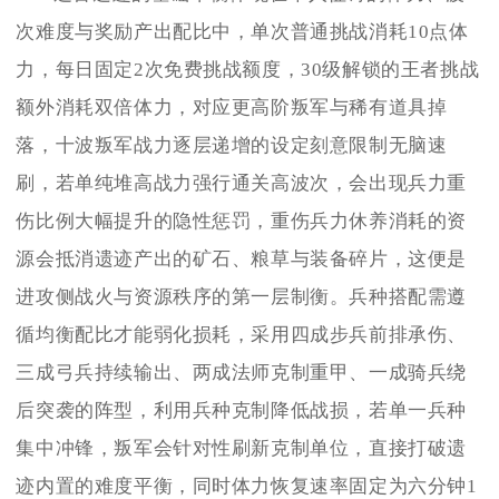
次难度与奖励产出配比中，单次普通挑战消耗10点体
力，每日固定2次免费挑战额度，30级解锁的王者挑战
额外消耗双倍体力，对应更高阶叛军与稀有道具掉
落，十波叛军战力逐层递增的设定刻意限制无脑速
刷，若单纯堆高战力强行通关高波次，会出现兵力重
伤比例大幅提升的隐性惩罚，重伤兵力休养消耗的资
源会抵消遗迹产出的矿石、粮草与装备碎片，这便是
进攻侧战火与资源秩序的第一层制衡。兵种搭配需遵
循均衡配比才能弱化损耗，采用四成步兵前排承伤、
三成弓兵持续输出、两成法师克制重甲、一成骑兵绕
后突袭的阵型，利用兵种克制降低战损，若单一兵种
集中冲锋，叛军会针对性刷新克制单位，直接打破遗
迹内置的难度平衡，同时体力恢复速率固定为六分钟1