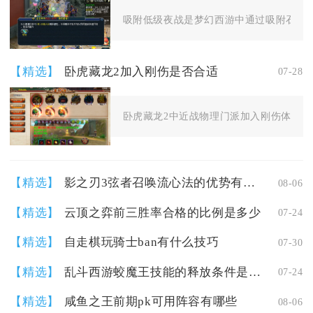
吸附低级夜战是梦幻西游中通过吸附石与携
【精选】
卧虎藏龙2加入刚伤是否合适
07-28
卧虎藏龙2中近战物理门派加入刚伤体系整体
【精选】
影之刃3弦者召唤流心法的优势有哪些
08-06
【精选】
云顶之弈前三胜率合格的比例是多少
07-24
【精选】
自走棋玩骑士ban有什么技巧
07-30
【精选】
乱斗西游蛟魔王技能的释放条件是什么
07-24
【精选】
咸鱼之王前期pk可用阵容有哪些
08-06