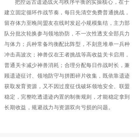
把控远古遗迹战火与秩序平衡的实操核心，在于
建立固定循环作战节奏，每日先清空免费普通挑战，
留存体力至晚间盟友在线时发起小规模集结，主力部
队分批次轮换参与领地协防，不一次性透支全部兵力
与体力；兵种常备均衡配比阵型，不刻意堆单一兵种
冲击高波次；神兽仅在王者挑战等高收益关卡启用，
普通关卡减少神兽消耗；合理分配每日作战时长，兼
顾遗迹征讨、领地防守与拼图碎片收集，既依靠遗迹
获取发育资源，又不因过度征伐破坏领地安全、联盟
稳定，完整吃透遗迹内置的制衡规则，才能稳定拿到
长期收益，规避战力与资源双向亏损的问题。