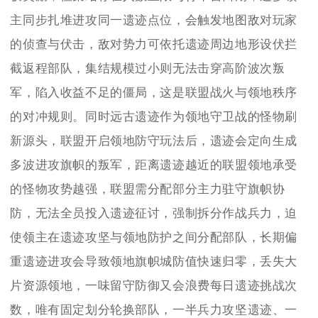
主同步扎堆进攻同一遗迹点位，会触发地图敌对玩家
的侦查与伏击，敌对势力可依托遗迹周边地形设伏拦
截返程部队，集结规模过小则无法击穿高阶波次叛
军，陷入收益不足的僵局，这是联盟战火与领地秩序
的对冲规则。同时远古遗迹作为领地守卫战的怪物刷
新源头，联盟开启领地防守玩法后，遗迹会定向生成
多波进攻旗帜的叛军，距离遗迹越近的联盟领地承受
的怪物攻势越强，联盟需分配部分主力驻守旗帜协
防，无法全员投入遗迹征讨，强制拆分作战兵力，迫
使领主在遗迹攻坚与领地防护之间分配部队，长期偏
重遗迹进攻会导致领地旗帜城防值快速归零，丢失大
片资源领地，一味留守防御又会浪费每日遗迹挑战次
数，唯有固定划分轮换部队，一半兵力攻坚遗迹、一