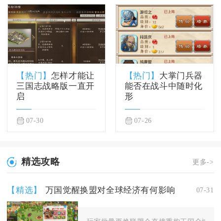
【热门】
怎样才能让
【热门】
大掌门兵器
三国志战略版一直开
能否在战斗中随时化
启
形
07-30
07-26
精选攻略
更多->
【精选】
万国觉醒换盟对全球经济有何影响
07-31