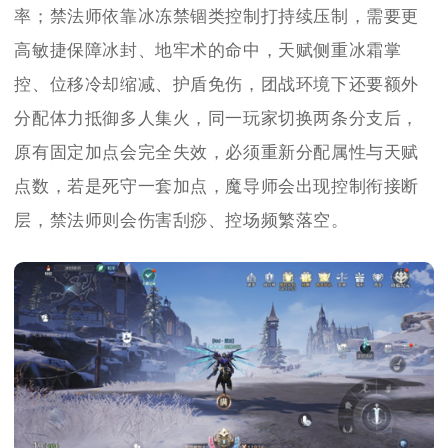
率；禁法师依靠冰冻禁锢类控制打持续压制，需要更
高敏捷保障冰封、地牢术的命中，天赋侧重冰霜掌
控、位移冷却缩减、护盾免伤，团战环境下还要额外
分配体力抵御多人集火，同一玩家切换两条分支后，
原有固定加点会完全失效，必须重新分配属性与天赋
点数，若是死守一套加点，魔导师会出现控制衔接断
层，禁法师则会伤害刮痧、控场频繁落空。