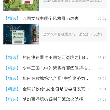
玩家批量更换联盟会直接重构王国全域资源
【精选】
万国觉醒中哪个风格最为厉害
08-02
全阶段综合强度最高、适配所有玩家群体的
【精选】
如何快速通过王国纪元边境之门41关
07-19
【精选】
少年三国志中的紫将有哪些值得推荐的群雄
08-05
【精选】
如何在攻城掠地合肥4中扩张势力的影响力
08-02
【精选】
金庸群侠传5恶名值是否会引发其他故事线
07-31
【精选】
梦幻西游玩69级时门派怎么选择
07-23