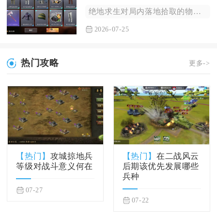
绝地求生对局内落地拾取的物资空投箱无法转手出售，仓库内未开启...
2026-07-25
热门攻略
更多->
【热门】
攻城掠地兵
【热门】
在二战风云
等级对战斗意义何在
后期该优先发展哪些
兵种
07-27
07-22