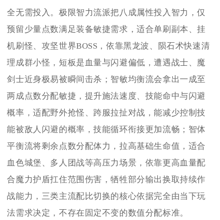
全无需投入。极限智力流派把八成属性投入智力，仅
预留少量点数满足装备敏捷需求，适合单刷副本、挂
机刷怪、攻坚世界BOSS，依靠黑龙波、陨石术快速清
理成群小怪，短板是血量与闪避偏低，遭遇战士、魔
剑士近身极易被瞬间击杀；智敏均衡流会拿出一成至
两成点数分配敏捷，提升施法速度、技能命中与闪避
概率，适配野外抢怪、跨服拉扯对战，能减少控制技
能被敌人闪避的概率，技能循环衔接更加流畅；智体
平衡流将剩余点数分配体力，拉高基础生命值，适合
血色城堡、多人团战等高压力场景，依靠更高血量配
合魔力护盾扛住范围伤害，牺牲部分输出换取持续作
战能力，三类主流配比切换的核心依据完全由当下玩
法需求决定，不存在固定不变的数值分配标准。