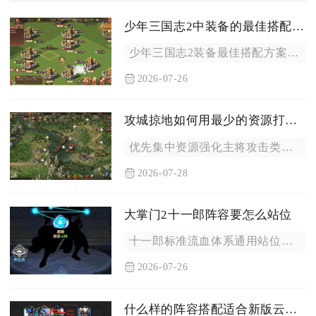
少年三国志2中装备的最佳搭配是什么
少年三国志2装备最佳搭配方案为：核心输出武将全套紫金输出套装...
2026-07-26
攻城掠地如何用最少的资源打造出强大的兵器
优先集中资源强化主将攻击类兵器、把控镔铁与百炼钢全渠道收益、...
2026-07-28
大掌门2十一郎阵容要怎么站位
十一郎标准流血体系通用站位为一号位中原一点红，二号位楚留香，...
2026-07-26
什么样的阵容搭配适合新版云顶之弈