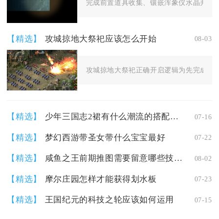
完成前置道具收集、镶嵌浑象仪水晶并击败
【精选】
攻城掠地大祭祀应该怎么开始
08-03
攻城掠地大祭祀正确开启逻辑为先完成主城
【精选】
少年三国志2裙有什么潮流的搭配方式吗
07-16
【精选】
梦幻西游带圣女带什么宝宝最好
07-22
【精选】
咸鱼之王前期推图需要留意哪些技能发动时机
08-02
【精选】
摩尔庄园怎样才能获得划水板
07-23
【精选】
王国纪元的科技之轮应该如何运用
07-15