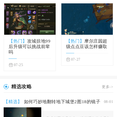
【热门】
攻城掠地99
【热门】
摩尔庄园超
后升级可以挑战前辈
级点点豆该怎样赚取
吗
07-27
07-25
精选攻略
更多->
【精选】
如何巧妙地翻转地下城堡2图18的镜子
08-01