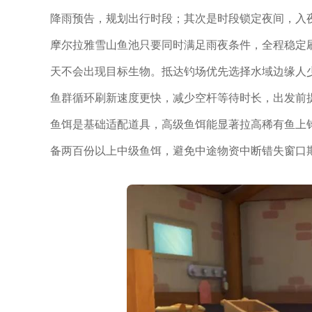
降雨预告，规划出行时段；其次是时段锁定夜间，入
摩尔拉雅雪山鱼池只要同时满足雨夜条件，全程稳定
天不会出现目标生物。抵达钓场优先选择水域边缘人
鱼群循环刷新速度更快，减少空杆等待时长，出发前
鱼饵是基础适配道具，高级鱼饵能显著拉高稀有鱼上
备两百份以上中级鱼饵，避免中途物资中断错失窗口