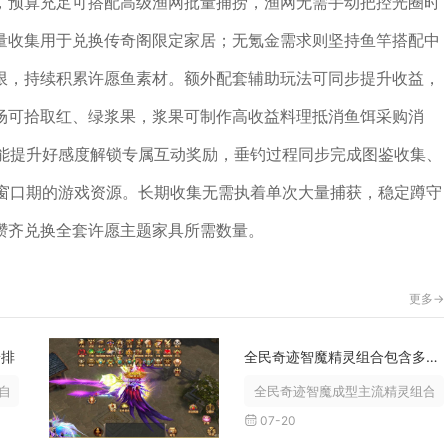
，预算充足可搭配高级渔网批量捕捞，渔网无需手动把控光圈时
量收集用于兑换传奇阁限定家居；无氪金需求则坚持鱼竿搭配中
限，持续积累许愿鱼素材。额外配套辅助玩法可同步提升收益，
场可拾取红、绿浆果，浆果可制作高收益料理抵消鱼饵采购消
还能提升好感度解锁专属互动奖励，垂钓过程同步完成图鉴收集、
夜窗口期的游戏资源。长期收集无需执着单次大量捕获，稳定蹲守
攒齐兑换全套许愿主题家具所需数量。
更多->
安排
全民奇迹智魔精灵组合包含多少种不同的精灵
由属性点集中分配给智力，绝技属性...
全民奇迹智魔成型主流精灵组合体系
07-20