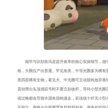
抛竿与识别鱼讯是提升效率的核心实操细节，抛
格，大圈仅产出普通、罕见鱼类，中等光圈多为稀有
类四星稀有生物，看见大、中光圈可主动脱钩放弃垂
震动弹出头顶感叹号时不要立刻收杆，等待小型光圈
或过晚都会导致许愿鱼脱钩逃走，若连续十杆无小型
互独立，更换点位能重置鱼群刷新列表，避免长时间