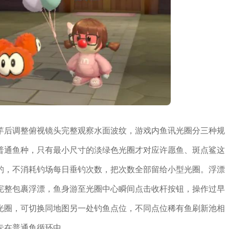
竿后调整俯视镜头完整观察水面波纹，游戏内鱼讯光圈分三种规
普通鱼种，只有最小尺寸的淡绿色光圈才对应许愿鱼、斑点鲨这
钓，不消耗钓场每日垂钓次数，把次数全部留给小型光圈。浮漂
完整包裹浮漂，鱼身游至光圈中心瞬间点击收杆按钮，操作过早
光圈，可切换同地图另一处钓鱼点位，不同点位稀有鱼刷新池相
卡在普通鱼循环中。