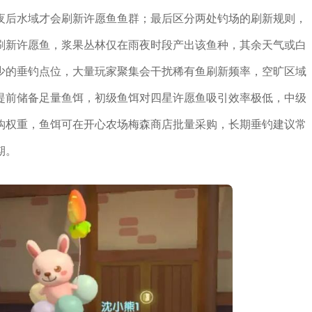
夜后水域才会刷新许愿鱼鱼群；最后区分两处钓场的刷新规则，
刷新许愿鱼，浆果丛林仅在雨夜时段产出该鱼种，其余天气或白
少的垂钓点位，大量玩家聚集会干扰稀有鱼刷新频率，空旷区域
提前储备足量鱼饵，初级鱼饵对四星许愿鱼吸引效率极低，中级
钩权重，鱼饵可在开心农场梅森商店批量采购，长期垂钓建议常
期。