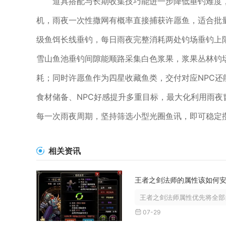
道具搭配与长期收集技巧能进一步降低垂钓难度
机，雨夜一次性撒网有概率直接捕获许愿鱼，适合批
级鱼饵长线垂钓，每日雨夜完整消耗两处钓场垂钓上
雪山鱼池垂钓间隙能顺路采集白色浆果，浆果丛林钓
耗；同时许愿鱼作为四星收藏鱼类，交付对应NPC
食材储备、NPC好感提升多重目标，最大化利用雨
每一次雨夜周期，坚持筛选小型光圈鱼讯，即可稳定
相关资讯
王者之剑法师的属性该如何
王者之剑法师属性优先将全部自
07-29